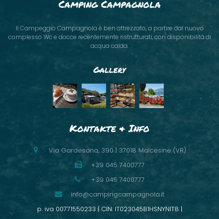
Camping Campagnola
Il Campeggio Campagnola è ben attrezzato, a partire dal nuovo
complesso Wc e docce recentemente ristrutturati, con disponibilità di
acqua calda.
Gallery
Kontakte & Info
Via Gardesana, 390 | 37018 Malcesine (VR)
+39 045 7400777
+39 045 7400777
info@campingcampagnola.it
p. iva 00771550233 | CIN: IT023045B1HSNYNIT8 |